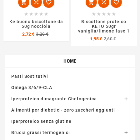
















Ke buono biscottone da
Biscottone proteico
50g nocciola
KETO 50gr
vaniglia/limone fase 1
Prezzo
Prezzo
2,72 €
3,20 €
Prezzo
Prezzo
base
1,95 €
2,60 €
base
HOME
Pasti Sostitutivi
Omega 3/6/9-CLA
Iperproteico dimagrante Chetogenica

Alimenti per diabetici- zero zuccheri aggiunti
Iperproteico senza glutine
Brucia grassi termogenici
