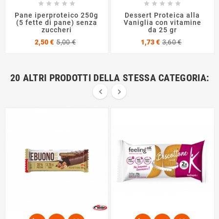










Pane iperproteico 250g
Dessert Proteica alla
(5 fette di pane) senza
Vaniglia con vitamine
zuccheri
da 25 gr
Prezzo
Prezzo
Prezzo
Prezzo
2,50 €
5,00 €
1,73 €
3,60 €
base
base
20 ALTRI PRODOTTI DELLA STESSA CATEGORIA:

