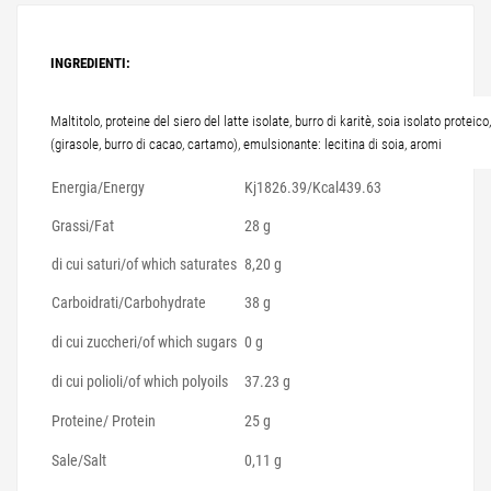
INGREDIENTI:
Maltitolo, proteine del siero del latte isolate, burro di karitè, soia isolato proteico,
(girasole, burro di cacao, cartamo), emulsionante: lecitina di soia, aromi
Energia/Energy
Kj1826.39/Kcal439.63
Grassi/Fat
28 g
di cui saturi/
of which saturates
8,20 g
Carboidrati/
Carbohydrate
38 g
di cui zuccheri/
of which sugars
0 g
di cui polioli/
of which polyoils
37.23 g
Proteine/ Protein
25 g
Sale/Salt
0,11 g