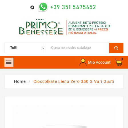

0

Mio Account
Home
Cioccolkate Liena Zero 350 G Vari Gusti