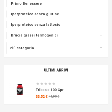
Primo Benessere
Iperproteico senza glutine
Iperproteico senza lattosio
Brucia grassi termogenici

Più categoria

ULTIMI ARRIVI





Tribosid 100 Cpr
Prezzo
Prezzo
33,52 €
41,90 €
base