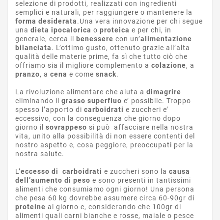
selezione di prodotti, realizzati con ingredienti
semplici e naturali, per raggiungere o mantenere la
forma desiderata
.Una vera innovazione per chi segue
una
dieta ipocalorica
o
proteica
e per chi, in
generale, cerca il
benessere
con un’
alimentazione
bilanciata
. L’ottimo gusto, ottenuto grazie all’alta
qualità delle materie prime, fa sì che tutto ciò che
offriamo sia il migliore complemento a
colazione
, a
pranzo
, a
cena
e come
snack
.
La rivoluzione alimentare che aiuta a
dimagrire
eliminando il
grasso superfluo
e’ possibile. Troppo
spesso l’apporto di
carboidrati
e zuccheri e’
eccessivo, con la conseguenza che giorno dopo
giorno il
sovrappeso
si può affacciare nella nostra
vita, unito alla possibilità di non essere contenti del
nostro aspetto e, cosa peggiore, preoccupati per la
nostra salute.
L’
eccesso di carboidrati
e zuccheri sono la
causa
dell’aumento di peso
e sono presenti in tantissimi
alimenti che consumiamo ogni giorno! Una persona
che pesa 60 kg dovrebbe assumere circa 60-90gr di
proteine
al giorno e, considerando che 100gr di
alimenti quali carni bianche e rosse, maiale o pesce