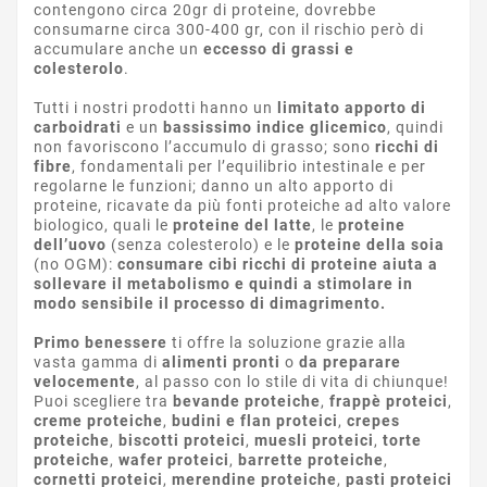
contengono circa 20gr di proteine, dovrebbe
consumarne circa 300-400 gr, con il rischio però di
accumulare anche un
eccesso di grassi e
colesterolo
.
Tutti i nostri prodotti hanno un
limitato apporto di
carboidrati
e un
bassissimo indice glicemico
, quindi
non favoriscono l’accumulo di grasso; sono
ricchi di
fibre
, fondamentali per l’equilibrio intestinale e per
regolarne le funzioni; danno un alto apporto di
proteine, ricavate da più fonti proteiche ad alto valore
biologico, quali le
proteine del latte
, le
proteine
dell’uovo
(senza colesterolo) e le
proteine della soia
(no OGM):
consumare cibi ricchi di proteine aiuta a
sollevare il metabolismo e quindi a stimolare in
modo sensibile il processo di dimagrimento.
Primo benessere
ti offre la soluzione grazie alla
vasta gamma di
alimenti pronti
o
da preparare
velocemente
, al passo con lo stile di vita di chiunque!
Puoi scegliere tra
bevande proteiche
,
frappè proteici
,
creme proteiche
,
budini e flan proteici
,
crepes
proteiche
,
biscotti proteici
,
muesli proteici
,
torte
proteiche
,
wafer proteici
,
barrette proteiche
,
cornetti proteici
,
merendine proteiche
,
pasti proteici