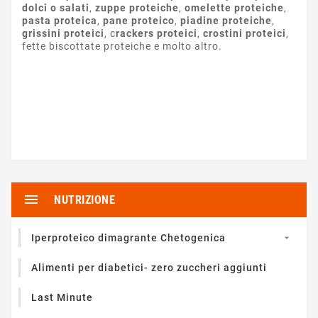
dolci o salati
,
zuppe proteiche
,
omelette proteiche
,
pasta proteica
,
pane proteico
,
piadine proteiche
,
grissini proteici
, c
rackers proteici
,
crostini proteici
,
fette biscottate proteiche e molto altro.

NUTRIZIONE
Iperproteico dimagrante Chetogenica

Alimenti per diabetici- zero zuccheri aggiunti
Last Minute