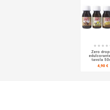







Zero drop
edulcorant
tavola 50
P
4,90 €