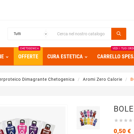
CHETOGENICA
VEDI I TUOI ORD
NE
OFFERTE
CURA ESTETICA
CARRELLO SPES
erproteico Dimagrante Chetogenica
Aromi Zero Calorie
B
BOLE




0,50 €