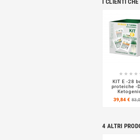
I CLIENTI C







KIT E -28 b
proteiche -
Ketogeni
39,84 €
83,
4 ALTRI PROD