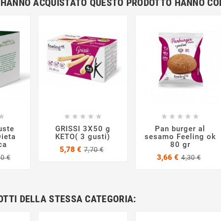
HE HANNO ACQUISTATO QUESTO PRODOTTO HANNO C




















uste
GRISSI 3X50 g
Pan burger al
Dieta
KETO( 3 gusti)
sesamo Feeling ok
ca
80 gr
Prezzo
Prezzo
5,78 €
7,70 €
Prezzo
Prezzo
base
Prez
Prez
3,66 €
00 €
4,30 €
base
base
OTTI DELLA STESSA CATEGORIA: