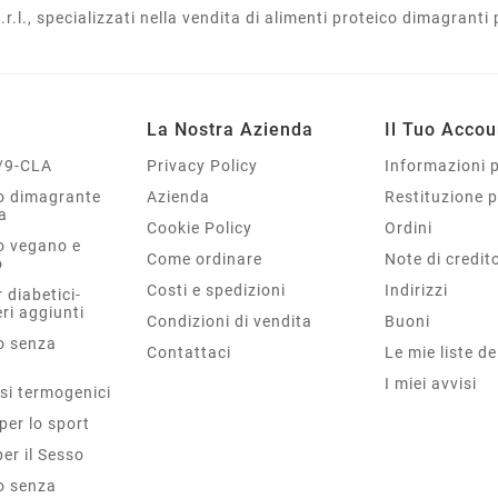
l., specializzati nella vendita di alimenti proteico dimagranti p
La Nostra Azienda
Il Tuo Accou
/9-CLA
Privacy Policy
Informazioni 
co dimagrante
Azienda
Restituzione 
a
Cookie Policy
Ordini
o vegano e
Come ordinare
Note di credit
o
Costi e spedizioni
Indirizzi
 diabetici-
ri aggiunti
Condizioni di vendita
Buoni
o senza
Contattaci
Le mie liste de
I miei avvisi
si termogenici
per lo sport
per il Sesso
o senza