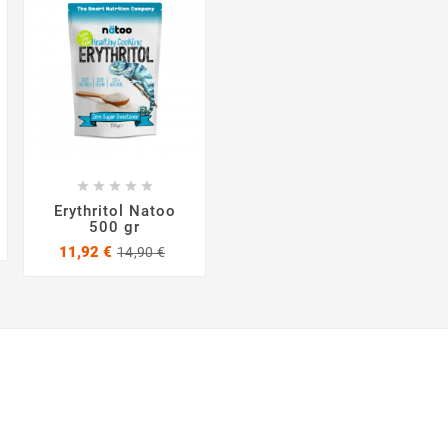









Erythritol Natoo
500 gr
zzo
zzo
e
Prezzo
Prezzo
11,92 €
14,90 €
base