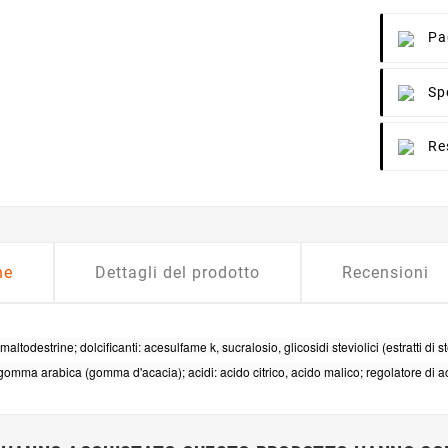
Pa
Sp
Re
ne
Dettagli del prodotto
Recensioni
:
maltodestrine; dolcificanti: acesulfame k, sucralosio, glicosidi steviolici (estratti di
omma arabica (gomma d'acacia); acidi: acido citrico, acido malico; regolatore di acid