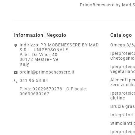
PrimoBenessere by Mad S.r.
Informazioni Negozio
Catalogo
Indirizzo:
PRIMOBENESSERE BY MAD
Omega 3/6
S.R.L. UNIPERSONALE
Iperprotei
P.le L Da Vinci, 40
Chetogenic
30172 Mestre - Ve
Italy
Iperproteic
vegetarian
ordini@primobenessere.it
Alimenti per
041 95.53.84
zero zucche
P.Iva: 02029570278 - C.Fiscale:
Iperproteic
00630630267
glutine
Brucia gras
Integratori 
Stimolanti 
Iperproteic