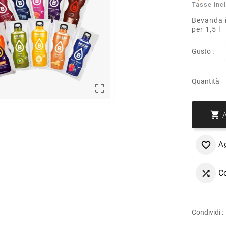
Tasse inc
Bevanda i
per 1,5 l
Gusto :
Quantità


Ag

C

Condividi :