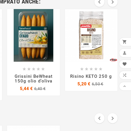
OMPRATO ANCHE:



AGG




















LIS

Grissini BeWheat
Risino KETO 250 g
150g olio d'oliva
K
Prezzo
Prezzo
5,20 €
6,50 €

Prezzo
Prezzo
base
5,44 €
6,40 €
zo
zo
base

