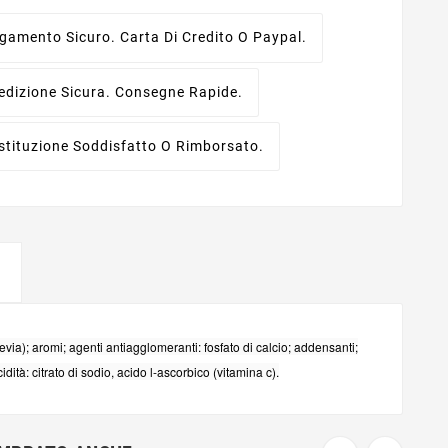
gamento Sicuro.
Carta Di Credito O Paypal.
edizione Sicura.
Consegne Rapide.
stituzione
Soddisfatto O Rimborsato.
 stevia); aromi; agenti antiagglomeranti: fosfato di calcio; addensanti;
ità: citrato di sodio, acido l-ascorbico (vitamina c).