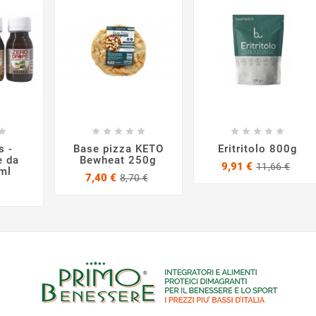




















s -
Base pizza KETO
Eritritolo 800g
e da
Bewheat 250g
Pre
Pre
9,91 €
11,66 €
ml
Prezzo
Prezzo
bas
7,40 €
8,70 €
rezzo
base