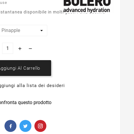
luse
stantanea disponibile in molti gusti . Una bustina
Aggiungi Al Carrello
giungi alla lista dei desideri
onfronta questo prodotto