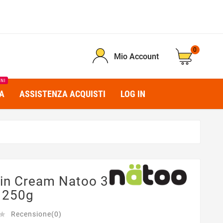
0
Mio Account
INI
A
ASSISTENZA ACQUISTI
LOG IN
ein Cream Natoo 3
i 250g
Recensione(0)
