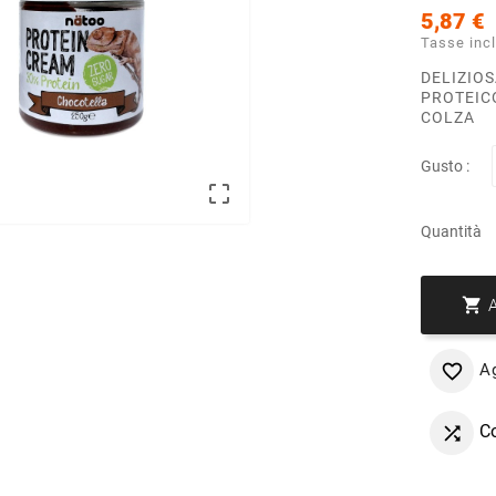
5,87 €
Tasse inc
DELIZIO
PROTEICO
COLZA
Gusto :

Quantità

Ag

C
