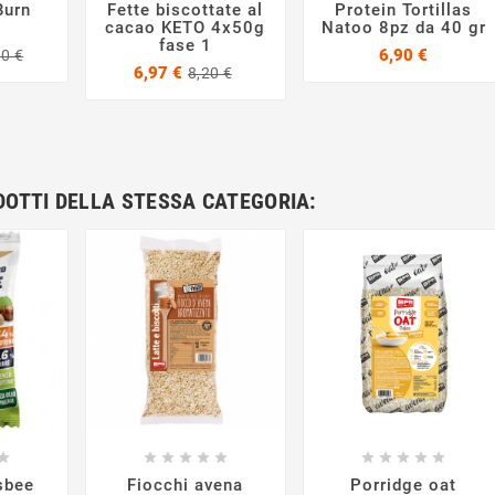
Burn
Fette biscottate al
Protein Tortillas
cacao KETO 4x50g
Natoo 8pz da 40 gr
fase 1
Prezzo
Prezzo
Prezzo
6,90 €
90 €
base
Prezzo
Prezzo
6,97 €
8,20 €
base
DOTTI DELLA STESSA CATEGORIA:




















isbee
Fiocchi avena
Porridge oat