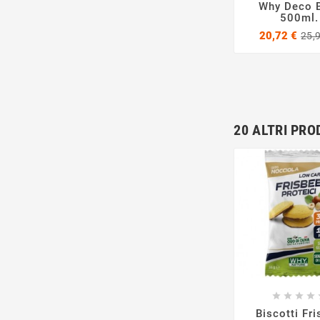
Why Deco 
500ml.
20,72 €
25,
20 ALTRI PRO







Biscotti Fr