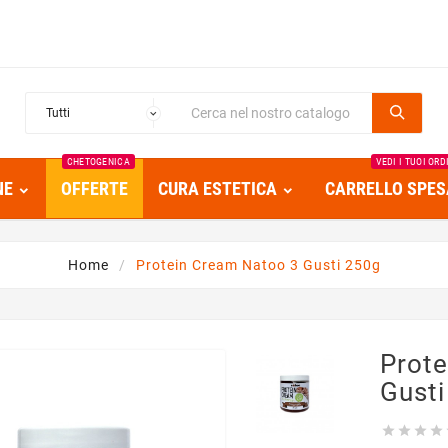
CHETOGENICA
VEDI I TUOI ORD
NE
OFFERTE
CURA ESTETICA
CARRELLO SPES
Home
Protein Cream Natoo 3 Gusti 250g
Prot
Gust



