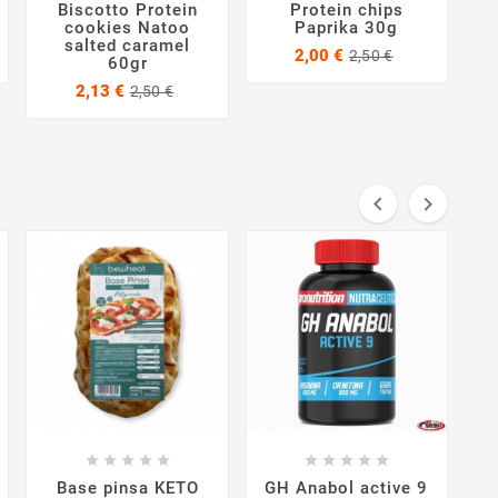
Biscotto Protein
Protein chips
cookies Natoo
Paprika 30g
salted caramel
Prezzo
Prezzo
2,00 €
2,50 €
60gr
base
Prezzo
Prezzo
2,13 €
2,50 €
base




















Base pinsa KETO
GH Anabol active 9