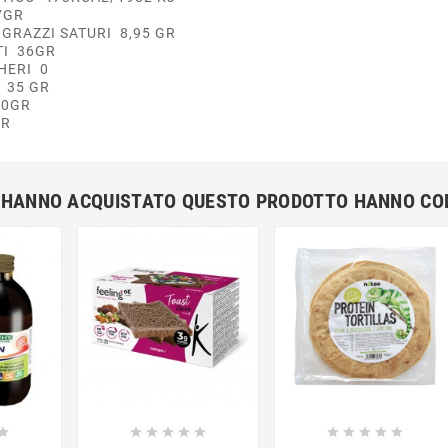
,7GR
I GRAZZI SATURI 8,95 GR
TI 36GR
CHERI 0
 35 GR
30GR
GR
HE HANNO ACQUISTATO QUESTO PRODOTTO HANNO C



















