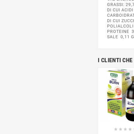
GRASSI: 29
DI CUI ACID
CARBOIDRA
DI CUI ZUC
POLIALCOLI
PROTEINE 
SALE 0,11 
I CLIENTI C






