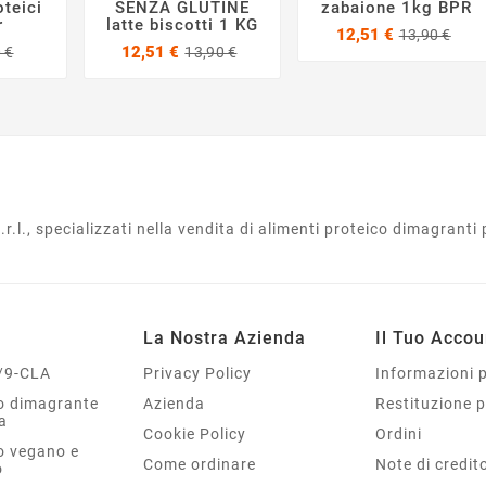
teici
SENZA GLUTINE
zabaione 1kg BPR
r
latte biscotti 1 KG
Pre
Pre
12,51 €
13,90 €
Prezzo
Prezzo
Prezzo
Prezzo
bas
12,51 €
 €
13,90 €
base
base
l., specializzati nella vendita di alimenti proteico dimagranti p
La Nostra Azienda
Il Tuo Accou
/9-CLA
Privacy Policy
Informazioni 
co dimagrante
Azienda
Restituzione 
a
Cookie Policy
Ordini
o vegano e
Come ordinare
Note di credit
o