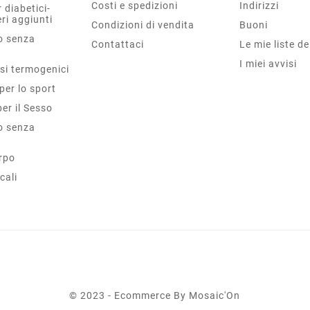
Costi e spedizioni
Indirizzi
 diabetici-
ri aggiunti
Condizioni di vendita
Buoni
o senza
Contattaci
Le mie liste de
I miei avvisi
si termogenici
per lo sport
per il Sesso
o senza
rpo
cali
© 2023 - Ecommerce By Mosaic'On