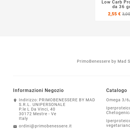
Low Carb Pro
da 36 g
2,55 €
3,00
PrimoBenessere by Mad S.r.
Informazioni Negozio
Catalogo
Indirizzo:
PRIMOBENESSERE BY MAD
Omega 3/6
S.R.L. UNIPERSONALE
Iperprotei
P.le L Da Vinci, 40
Chetogenic
30172 Mestre - Ve
Italy
Iperproteic
vegetarian
ordini@primobenessere.it