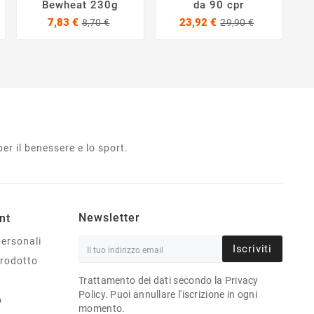
Bewheat 230g
da 90 cpr
zzo
zzo
Prezzo
Prezzo
Prezzo
Prezzo
7,83 €
23,92 €
8,70 €
29,90 €
e
base
base
er il benessere e lo sport.
Newsletter
nt
personali
Iscriviti
prodotto
Trattamento dei dati secondo la Privacy
Policy. Puoi annullare l'iscrizione in ogni
o
momento.