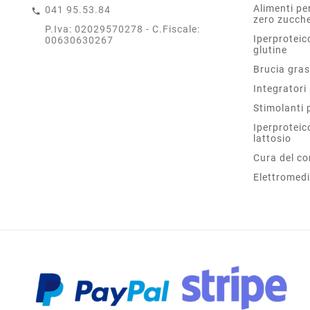
Alimenti per
041 95.53.84
zero zucche
P.Iva: 02029570278 - C.Fiscale:
Iperproteic
00630630267
glutine
Brucia gras
Integratori 
Stimolanti 
Iperproteic
lattosio
Cura del co
Elettromedi