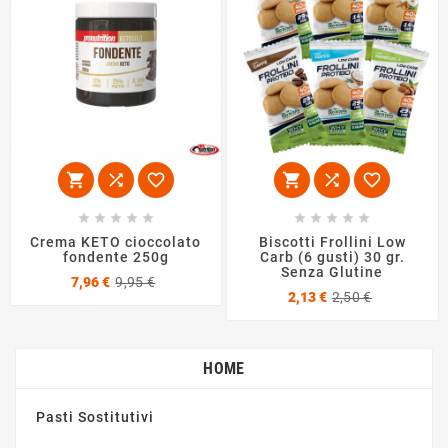
















Crema KETO cioccolato
Biscotti Frollini Low
fondente 250g
Carb (6 gusti) 30 gr.
Senza Glutine
Prezzo
Prezzo
7,96 €
9,95 €
Prezzo
Prezzo
base
2,13 €
2,50 €
base
HOME
Pasti Sostitutivi