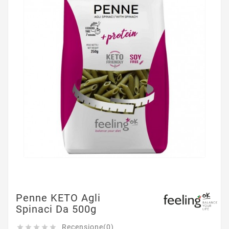
Penne KETO Agli
Spinaci Da 500g
Recensione(0)




