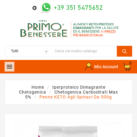

0

Mio Account
Home
Iperproteico Dimagrante
Chetogenica
Chetogenica Carboidrati Max
5%
Penne KETO Agli Spinaci Da 500g